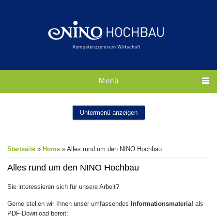
Direkt zum Inhalt
Menü
Untermenü anzeigen
Sie sind hier
Startseite
»
Home
» Alles rund um den NINO Hochbau
Alles rund um den NINO Hochbau
Sie interessieren sich für unsere Arbeit?
Gerne stellen wir Ihnen unser umfassendes
Informationsmaterial
als
PDF-Download bereit: