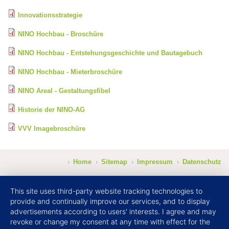
Innovationsstrategie
NINO Hochbau - Broschüre
NINO Hochbau - Entstehungsgeschichte und Bautagebuch
NINO Hochbau - Mieterbroschüre
NINO Areal - Gestaltungsfibel
Historie der NINO-AG
VVV Imagebroschüre
Home
Sitemap
Impressum
Datenschutz
This site uses third-party website tracking technologies to
provide and continually improve our services, and to display
advertisements according to users' interests. I agree and may
revoke or change my consent at any time with effect for the